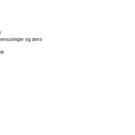
y
rlemuslinger og dens
isk