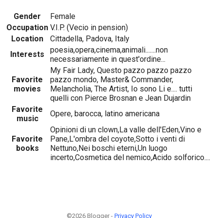
Gender
Female
Occupation
V.I.P. (Vecio in pension)
Location
Cittadella, Padova, Italy
poesia,opera,cinema,animali.......non
Interests
necessariamente in quest'ordine...
My Fair Lady, Questo pazzo pazzo pazzo
Favorite
pazzo mondo, Master& Commander,
movies
Melancholia, The Artist, Io sono Li e.... tutti
quelli con Pierce Brosnan e Jean Dujardin
Favorite
Opere, barocca, latino americana
music
Opinioni di un clown,La valle dell'Eden,Vino e
Favorite
Pane,L'ombra del coyote,Sotto i venti di
books
Nettuno,Nei boschi eterni,Un luogo
incerto,Cosmetica del nemico,Acido solforico....
©2026 Blogger -
Privacy Policy