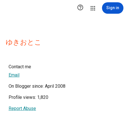

Sign in
ゆきおとこ
Contact me
Email
On Blogger since: April 2008
Profile views: 1,820
Report Abuse