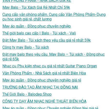
VĂN PHÒNG PHẨM - NHÀ SÁCH GIÁ RẺ
May Balo - Túi Xách Giá Rẻ Nhất Chỉ 59k
Cung cấp văn phòng phẩm. Cung cấp Văn Phòng Phẩm-Dụng
cụ học sinh giá rẻ, chất lượng
May áo quần - Đồng phục chuyên nghiệp
Thế giới balo cao cấp | Balo - Túi xách - Vali
Đặt May Balo - Túi xách theo yêu cầu giá rẻ nhất 59k
Công ty may Balo - Túi xách
Đặt may balo theo yêu cầu. May Balo – Túi xách - Đồng phục
giá rẻ 65k
Nhạc cụ Phụ kiện nhạc cụ giá rẻ nhất Guitar Piano Organ
Văn Phòng Phẩm - Nhà Sách giá rẻ nhất Biên Hòa
May áo quần - Đồng phục chuyên nghiệp giá rẻ
TRƯỜNG ĐÀO TẠO ÂM NHẠC TẠI ĐỒNG NAI
Thế Giới Balo - Balodep.Shop
CÔNG TY DẠY ÂM NHẠC NGHỆ THUẬT BIÊN HÒA
May áo quần - Đồng phục Chuyên nghiệp Đồng Nai giá rẻ