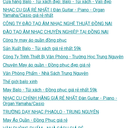
Cửa hàng Balo - Túi xách đẹp: Balo - Túi xách - Vali đẹp
NHẠC CỤ GIÁ RẺ NHẤT | Đàn Guitar - Piano - Organ
Yamaha/Casio giá rẻ nhất
CÔNG TY ĐÀO TẠO ÂM NHẠC NGHỆ THUẬT ĐỒNG NAI
ĐÀO TẠO ÂM NHẠC CHUYÊN NGHIỆP TẠI ĐỒNG NAI
Công ty may áo quần đồng phục
Sản Xuất Balo - Túi xách giá rẻ nhất 59k
Công Ty Tnhh Thiết Bị Văn Phòng - Trường Học Trung Nguyên
Chuyên May áo quần - Đồng phục đẹp giá rẻ
Văn Phòng Phẩm - Nhà Sách Trung Nguyên
Thế giới balo xinh
May Balo - Túi xách - Đồng phục giá rẻ nhất 59k
NHẠC CỤ CHÍNH HÃNG GIÁ RẺ NHẤT Đàn Guitar - Piano -
Organ Yamaha/Casio
TRƯỜNG DẠY NHẠC PHAOLO - TRUNG NGUYÊN
May Áo Quần - Đồng Phục giá rẻ