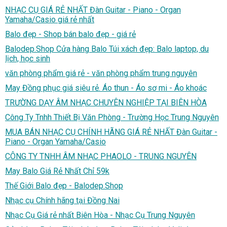
NHẠC CỤ GIÁ RẺ NHẤT Đàn Guitar - Piano - Organ
Yamaha/Casio giá rẻ nhất
Balo đẹp - Shop bán balo đẹp - giá rẻ
Balodep.Shop Cửa hàng Balo Túi xách đẹp: Balo laptop, du
lịch, học sinh
văn phòng phẩm giá rẻ - văn phòng phẩm trung nguyên
May Đồng phục giá siêu rẻ. Áo thun - Áo sơ mi - Áo khoác
TRƯỜNG DẠY ÂM NHẠC CHUYÊN NGHIỆP TẠI BIÊN HÒA
Công Ty Tnhh Thiết Bị Văn Phòng - Trường Học Trung Nguyên
MUA BÁN NHẠC CỤ CHÍNH HÃNG GIÁ RẺ NHẤT Đàn Guitar -
Piano - Organ Yamaha/Casio
CÔNG TY TNHH ÂM NHẠC PHAOLO - TRUNG NGUYÊN
May Balo Giá Rẻ Nhất Chỉ 59k
Thế Giới Balo đẹp - Balodep.Shop
Nhạc cụ Chính hãng tại Đồng Nai
Nhạc Cụ Giá rẻ nhất Biên Hòa - Nhạc Cụ Trung Nguyên