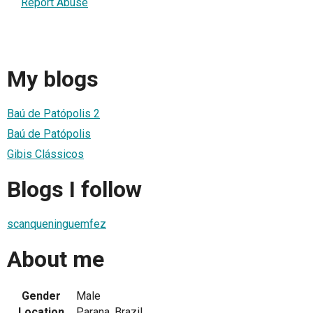
Report Abuse
My blogs
Baú de Patópolis 2
Baú de Patópolis
Gibis Clássicos
Blogs I follow
scanqueninguemfez
About me
Gender
Male
Location
Parana, Brazil