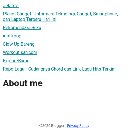
Jekio'rs
Planet Gadget - Informasi Teknologi, Gadget, Smartphone,
dan Laptop Terbaru Hari Ini
Rekomendasi Buku
idol kpop
Glow Up Bareng
Workoutisan.com
ExploreBumi
Repo Lagu - Gudangnya Chord dan Lirik Lagu Hits Terkini
About me
©2026 Blogger -
Privacy Policy