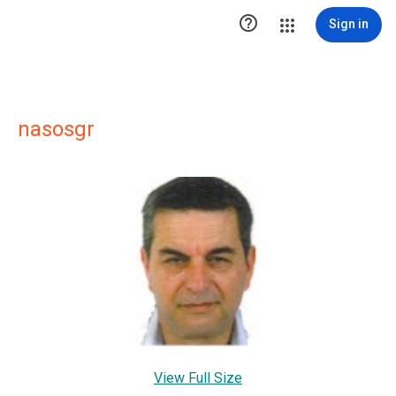

Sign in
nasosgr
View Full Size