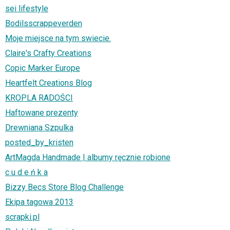
sei lifestyle
Bodilsscrappeverden
Moje miejsce na tym swiecie.
Claire's Crafty Creations
Copic Marker Europe
Heartfelt Creations Blog
KROPLA RADOŚCI
Haftowane prezenty
Drewniana Szpulka
posted_by_kristen
ArtMagda Handmade | albumy ręcznie robione
c u d e ń k a
Bizzy Becs Store Blog Challenge
Ekipa tagowa 2013
scrapki.pl