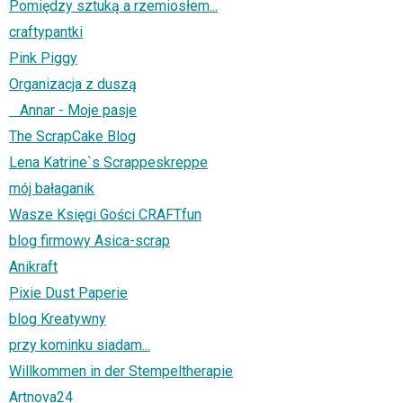
Pomiędzy sztuką a rzemiosłem...
craftypantki
Pink Piggy
Organizacja z duszą
Annar - Moje pasje
The ScrapCake Blog
Lena Katrine`s Scrappeskreppe
mój bałaganik
Wasze Księgi Gości CRAFTfun
blog firmowy Asica-scrap
Anikraft
Pixie Dust Paperie
blog Kreatywny
przy kominku siadam...
Willkommen in der Stempeltherapie
Artnova24