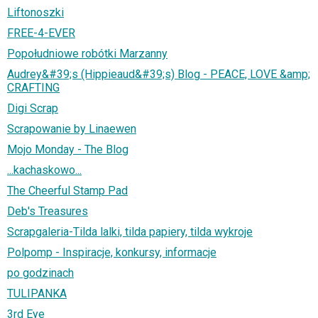
Liftonoszki
FREE-4-EVER
Popołudniowe robótki Marzanny
Audrey&#39;s (Hippieaud&#39;s) Blog - PEACE, LOVE &amp;
CRAFTING
Digi Scrap
Scrapowanie by Linaewen
Mojo Monday - The Blog
...kachaskowo...
The Cheerful Stamp Pad
Deb's Treasures
Scrapgaleria-Tilda lalki, tilda papiery, tilda wykroje
Polpomp - Inspiracje, konkursy, informacje
po godzinach
TULIPANKA
3rd Eye