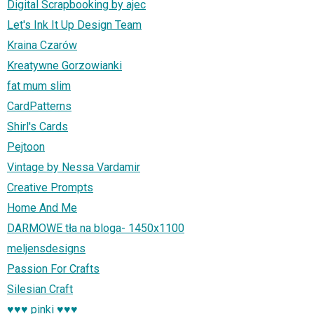
Digital Scrapbooking by ajec
Let's Ink It Up Design Team
Kraina Czarów
Kreatywne Gorzowianki
fat mum slim
CardPatterns
Shirl's Cards
Pejtoon
Vintage by Nessa Vardamir
Creative Prompts
Home And Me
DARMOWE tła na bloga- 1450x1100
meljensdesigns
Passion For Crafts
Silesian Craft
♥♥♥ pinki ♥♥♥