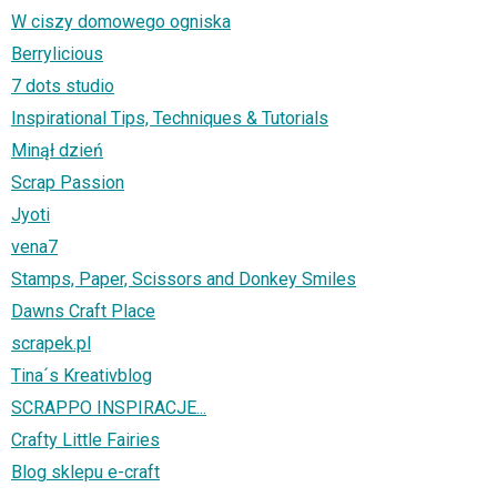
W ciszy domowego ogniska
Berrylicious
7 dots studio
Inspirational Tips, Techniques & Tutorials
Minął dzień
Scrap Passion
Jyoti
vena7
Stamps, Paper, Scissors and Donkey Smiles
Dawns Craft Place
scrapek.pl
Tina´s Kreativblog
SCRAPPO INSPIRACJE...
Crafty Little Fairies
Blog sklepu e-craft