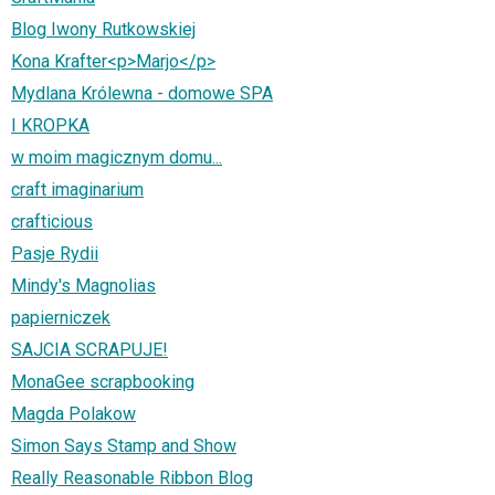
Blog Iwony Rutkowskiej
Kona Krafter<p>Marjo</p>
Mydlana Królewna - domowe SPA
I KROPKA
w moim magicznym domu...
craft imaginarium
crafticious
Pasje Rydii
Mindy's Magnolias
papierniczek
SAJCIA SCRAPUJE!
MonaGee scrapbooking
Magda Polakow
Simon Says Stamp and Show
Really Reasonable Ribbon Blog