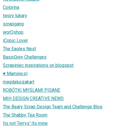
Colorina
twory tukary
scrapgang
worQshop
iCopic Lover
The Eagles Nest
BasicGrey Challenges
Scrapiniec inspirations on blogspot
♥ Mamine.pl
magdaluczakart
ROBÓTKI MYŚLAMI PISANE
MIH DESIGN CREATIVE NEWS
The Beary Scrap Design Team and Challenge Blog
The Shabby Tea Room
Its not Terrys' Its mine