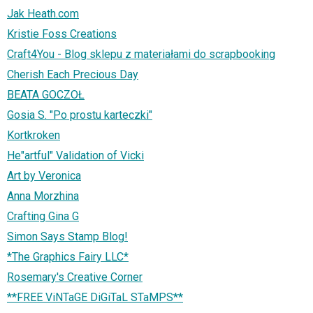
Jak Heath.com
Kristie Foss Creations
Craft4You - Blog sklepu z materiałami do scrapbooking
Cherish Each Precious Day
BEATA GOCZOŁ
Gosia S. "Po prostu karteczki"
Kortkroken
He"artful" Validation of Vicki
Art by Veronica
Anna Morzhina
Crafting Gina G
Simon Says Stamp Blog!
*The Graphics Fairy LLC*
Rosemary's Creative Corner
**FREE ViNTaGE DiGiTaL STaMPS**