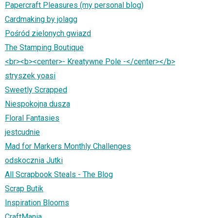
Papercraft Pleasures (my personal blog)
Cardmaking by jolagg
Pośród zielonych gwiazd
The Stamping Boutique
<br><b><center>- Kreatywne Pole -</center></b>
stryszek yoasi
Sweetly Scrapped
Niespokojna dusza
Floral Fantasies
jestcudnie
Mad for Markers Monthly Challenges
odskocznia Jutki
All Scrapbook Steals - The Blog
Scrap Butik
Inspiration Blooms
CraftMania