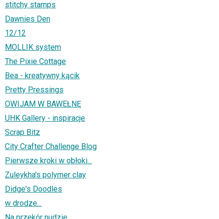
stitchy stamps
Dawnies Den
12/12
MOLLIK system
The Pixie Cottage
Bea - kreatywny kącik
Pretty Pressings
OWIJAM W BAWEŁNĘ
UHK Gallery - inspiracje
Scrap Bitz
City Crafter Challenge Blog
Pierwsze kroki w obłoki...
Zuleykha's polymer clay
Didge's Doodles
w drodze...
Na przekór nudzie