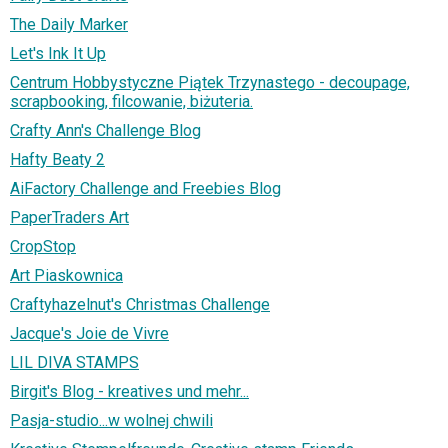
The Daily Marker
Let's Ink It Up
Centrum Hobbystyczne Piątek Trzynastego - decoupage,
scrapbooking, filcowanie, biżuteria.
Crafty Ann's Challenge Blog
Hafty Beaty 2
AiFactory Challenge and Freebies Blog
PaperTraders Art
CropStop
Art Piaskownica
Craftyhazelnut's Christmas Challenge
Jacque's Joie de Vivre
LIL DIVA STAMPS
Birgit's Blog - kreatives und mehr...
Pasja-studio...w wolnej chwili