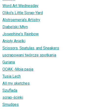
Word Art Wednesday
Oliko's Little Scrap-Yard
Alstroemeria's Artistry
Diabelski Młyn
Josephine's Rainbow
Anioły Anielki
Scissors, Spatulas, and Sneakers
uscrapowani twórcze spotkania
Guriana
OOAK -Moja pasja
Tusia Lech
All my sketches
Szuflada
scrap-ścinki
Smudges