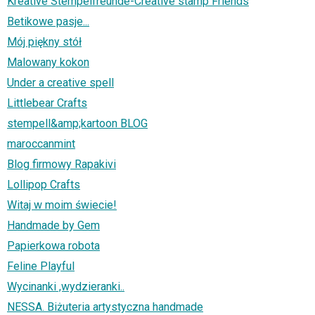
Kreative Stempelfreunde-Creative stamp Friends
Betikowe pasje...
Mój piękny stół
Malowany kokon
Under a creative spell
Littlebear Crafts
stempell&amp;kartoon BLOG
maroccanmint
Blog firmowy Rapakivi
Lollipop Crafts
Witaj w moim świecie!
Handmade by Gem
Papierkowa robota
Feline Playful
Wycinanki ,wydzieranki..
NESSA. Biżuteria artystyczna handmade