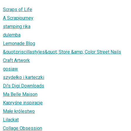
Scraps of Life
A Scrapjourney
stamping rika
dulemba
Lemonade Blog
&quot;priscillastyles&quot; Store &amp; Color Street Nails
Craft Artwork
gosiaw
szydełko i karteczki
Di's Digi Downloads
Ma Belle Maison
Kapryśne inspiracje
Małe królestwo
Lilackat
Collage Obsession