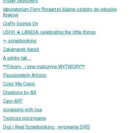
Friday Sketchers
laboratorium Flory floraart.pl ślubne ozdoby do włosów
Kraków
Crafty Goings On
USHII ★ LANDIA. celebrating the little things
✂ scrapbooking
Zakamarek Karoli
A gdyby tak ...
**Filcory... i inne matczyne WYTWORY**
Passionately Artistic
Color Me Copic
Creations by AR
Caro-ART
scrapping with lisa
Twórcze poczynania
Digi i Real Scrapbooking - wyzwania DiRS