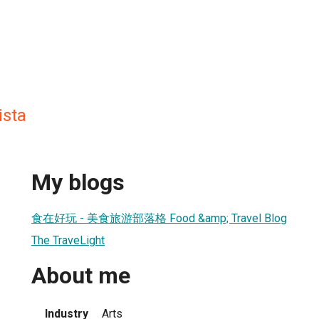
ista
My blogs
食在好玩 - 美食旅游部落格 Food &amp; Travel Blog
The TraveLight
About me
Industry
Arts