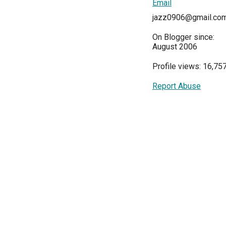
Email
jazz0906@gmail.co
On Blogger since:
August 2006
Profile views: 16,75
Report Abuse