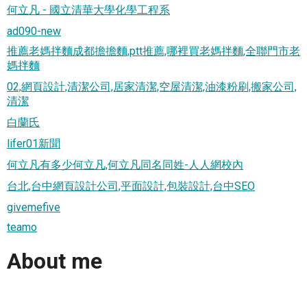
何立凡 - 國立清華大學化學工程系
ad090-new
推薦老媽拌麵成都擔擔麵,ptt推薦,哪裡買老媽拌麵,全聯門市老
媽拌麵
02,網頁設計,清潔公司,居家清潔,空屋清潔,油漆粉刷,搬家公司,
清潔
白蘭氏
lifer01新聞
何立凡有多少何立凡,何立凡同名同姓-人人網校內
台北,台中網頁設計公司,平面設計,包裝設計,台中SEO
givemefive
teamo
About me