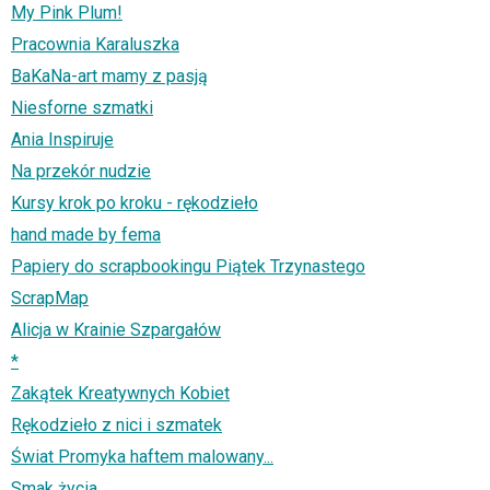
My Pink Plum!
Pracownia Karaluszka
BaKaNa-art mamy z pasją
Niesforne szmatki
Ania Inspiruje
Na przekór nudzie
Kursy krok po kroku - rękodzieło
hand made by fema
Papiery do scrapbookingu Piątek Trzynastego
ScrapMap
Alicja w Krainie Szpargałów
*
Zakątek Kreatywnych Kobiet
Rękodzieło z nici i szmatek
Świat Promyka haftem malowany...
Smak życia