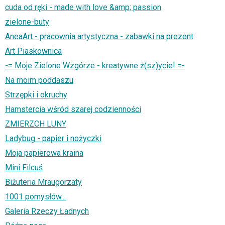
cuda od ręki - made with love &amp; passion
zielone-buty
AneaArt - pracownia artystyczna - zabawki na prezent
Art Piaskownica
-= Moje Zielone Wzgórze - kreatywne ż(sz)ycie! =-
Na moim poddaszu
Strzępki i okruchy
Hamstercia wśród szarej codzienności
ZMIERZCH LUNY
Ladybug - papier i nożyczki
Moja papierowa kraina
Mini Filcuś
Biżuteria Mraugorzaty
1001 pomysłów...
Galeria Rzeczy Ładnych