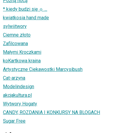
Późną nocą
* kiedy budzi się ☼ ...
kwiatkosia hand made
sylwiitwory
Ciemne złoto
Zafilcowana
Małymi Kroczkami
koKartkowa kraina
Artystyczne Ciekawostki Marcysibush
Cat-arzyna
Modelindesign
akcjakultura.pl
Wytwory Hogaty
CANDY, ROZDANIA I KONKURSY NA BLOGACH
Sugar Free