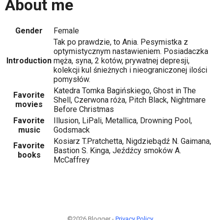
About me
Gender
Female
Tak po prawdzie, to Ania. Pesymistka z
optymistycznym nastawieniem. Posiadaczka
Introduction
męża, syna, 2 kotów, prywatnej depresji,
kolekcji kul śnieżnych i nieograniczonej ilości
pomysłów.
Katedra Tomka Bagińskiego, Ghost in The
Favorite
Shell, Czerwona róża, Pitch Black, Nightmare
movies
Before Christmas
Favorite
Illusion, LiPali, Metallica, Drowning Pool,
music
Godsmack
Kosiarz T.Pratchetta, Nigdziebądź N. Gaimana,
Favorite
Bastion S. Kinga, Jeźdźcy smoków A.
books
McCaffrey
©2026 Blogger -
Privacy Policy