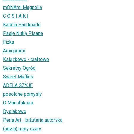
mONAmi Magnolia
C O S I A K I
Katalin Handmade
Pasje Nitką Pisane
Fiżka
Amigurumi
Książkowo - craftowo
Sekretny Ogród
Sweet Muffins
ADELA SZYJE
posolone pomysły
O Manufaktura
Dysiakowo
Perła Art - biżuteria autorska
(adzia) mary czary