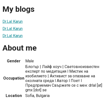
My blogs
Dr.Lal Karun
Dr.Lal Karun
Dr.Lal Karun
About me
Gender
Male
Блогър | Лайф коуч | Световноизвестен
експерт по медитация l Мистик на
изобилието | Активист за опазване на
Occupation
околната среда l Автор l Поет l
Предприемач Свържете се с мен: drlal [at]
gmx [dot] se
Location
Sofia, Bulgaria