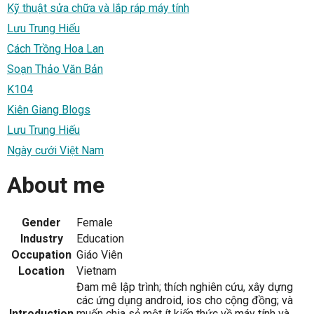
Kỹ thuật sửa chữa và lắp ráp máy tính
Lưu Trung Hiếu
Cách Trồng Hoa Lan
Soạn Thảo Văn Bản
K104
Kiên Giang Blogs
Lưu Trung Hiếu
Ngày cưới Việt Nam
About me
Gender
Female
Industry
Education
Occupation
Giáo Viên
Location
Vietnam
Đam mê lập trình; thích nghiên cứu, xây dựng
các ứng dụng android, ios cho cộng đồng; và
Introduction
muốn chia sẻ một ít kiến thức về máy tính và