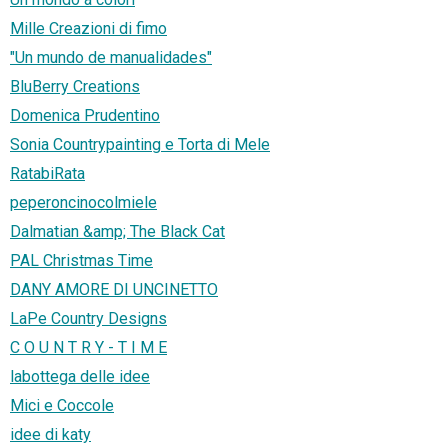
Mille Creazioni di fimo
"Un mundo de manualidades"
BluBerry Creations
Domenica Prudentino
Sonia Countrypainting e Torta di Mele
RatabiRata
peperoncinocolmiele
Dalmatian &amp; The Black Cat
PAL Christmas Time
DANY AMORE DI UNCINETTO
LaPe Country Designs
C O U N T R Y - T I M E
labottega delle idee
Mici e Coccole
idee di katy