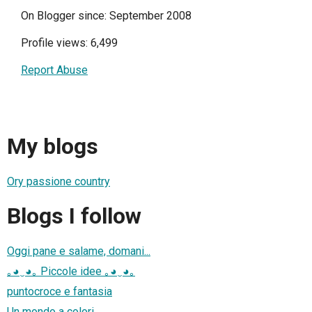
On Blogger since: September 2008
Profile views: 6,499
Report Abuse
My blogs
Ory passione country
Blogs I follow
Oggi pane e salame, domani...
｡◕‿◕｡ Piccole idee ｡◕‿◕｡
puntocroce e fantasia
Un mondo a colori