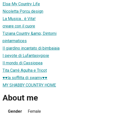
Elsa-My Country Life
Nicoletta Porcu design
La Musica... è Vita!
creare con il cuore
Tiziana Country &amp; Dintorni
pintarmatices
Il giardino incantato di bimbaiaia
I peyote di Lufantasygioie
Il mondo di Cassiopea
Tita Carré Agulha e Tricot
♥♥la soffitta di swamy♥♥
MY SHABBY COUNTRY HOME
About me
Gender
Female