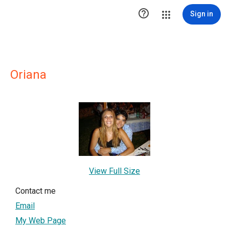

Sign in
Oriana
View Full Size
Contact me
Email
My Web Page