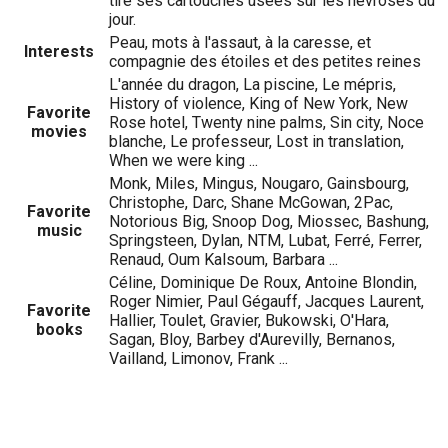
tire ses cartouches usées sur les névroses du
jour.
Peau, mots à l'assaut, à la caresse, et
Interests
compagnie des étoiles et des petites reines
L'année du dragon, La piscine, Le mépris,
History of violence, King of New York, New
Favorite
Rose hotel, Twenty nine palms, Sin city, Noce
movies
blanche, Le professeur, Lost in translation,
When we were king ...
Monk, Miles, Mingus, Nougaro, Gainsbourg,
Christophe, Darc, Shane McGowan, 2Pac,
Favorite
Notorious Big, Snoop Dog, Miossec, Bashung,
music
Springsteen, Dylan, NTM, Lubat, Ferré, Ferrer,
Renaud, Oum Kalsoum, Barbara ...
Céline, Dominique De Roux, Antoine Blondin,
Roger Nimier, Paul Gégauff, Jacques Laurent,
Favorite
Hallier, Toulet, Gravier, Bukowski, O'Hara,
books
Sagan, Bloy, Barbey d'Aurevilly, Bernanos,
Vailland, Limonov, Frank ...