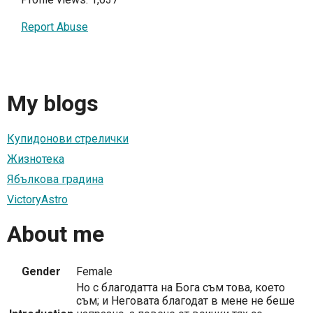
Report Abuse
My blogs
Купидонови стрелички
Жизнотека
Ябълкова градина
VictoryAstro
About me
Gender
Female
Но с благодатта на Бога съм това, което
съм; и Неговата благодат в мене не беше