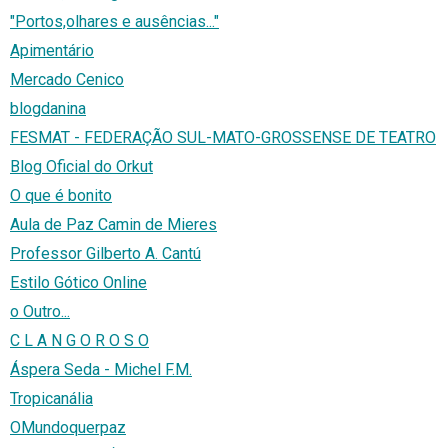
"Portos,olhares e ausências..."
Apimentário
Mercado Cenico
blogdanina
FESMAT - FEDERAÇÃO SUL-MATO-GROSSENSE DE TEATRO
Blog Oficial do Orkut
O que é bonito
Aula de Paz Camin de Mieres
Professor Gilberto A. Cantú
Estilo Gótico Online
o Outro...
C L A N G O R O S O
Áspera Seda - Michel F.M.
Tropicanália
OMundoquerpaz