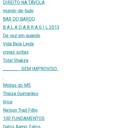
DIREITO NA TÁVOLA
mundo-de-tudo
BAR DO BARDO
B A L A D A B R A S I L 2013
De vez em quando
Vida Bela Linda
crinas soltas
Total Shakira
______ . SEM IMPROVISO .
.
Mídias do MS
Thaíza Guimarães
lírica
Nelson Trad Filho
100 FUNDAMENTOS
Gatos &amp; Fatos