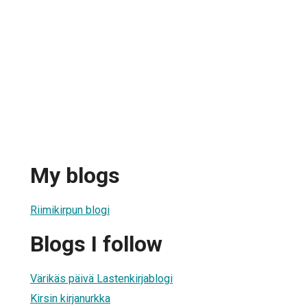
My blogs
Riimikirpun blogi
Blogs I follow
Värikäs päivä Lastenkirjablogi
Kirsin kirjanurkka