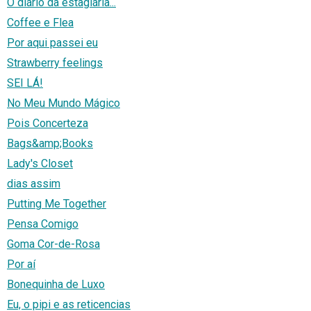
O diário da estagiária...
Coffee e Flea
Por aqui passei eu
Strawberry feelings
SEI LÁ!
No Meu Mundo Mágico
Pois Concerteza
Bags&amp;Books
Lady's Closet
dias assim
Putting Me Together
Pensa Comigo
Goma Cor-de-Rosa
Por aí
Bonequinha de Luxo
Eu, o pipi e as reticencias