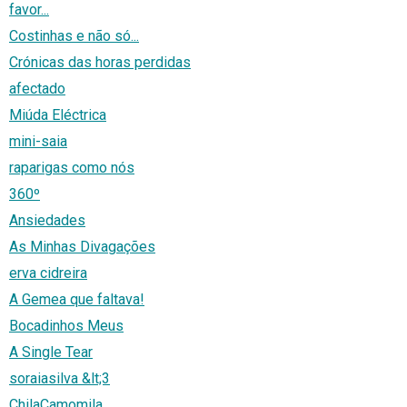
favor...
Costinhas e não só...
Crónicas das horas perdidas
afectado
Miúda Eléctrica
mini-saia
raparigas como nós
360º
Ansiedades
As Minhas Divagações
erva cidreira
A Gemea que faltava!
Bocadinhos Meus
A Single Tear
soraiasilva &lt;3
ChilaCamomila