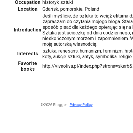
Occupation
historyk sztuki
Location
Gdańsk, pomorskie, Poland
Jeśli myślicie, że sztuka to wciąż elitarna 
zapraszam do czytania mojego bloga. Star
sposób pisać dla każdego opierając się na l
Introduction
Sztuka jest ucieczką od dnia codziennego, 
nieskończonym morzem i zapomnieniem. W
moją autorską własnością.
sztuka, renesans, humanizm, feminizm, histor
Interests
koty, aukcje sztuki, antyk, symbolika, religie
Favorite
http://vivaoliva.pl/index.php?strona=skarb
books
©2026 Blogger -
Privacy Policy