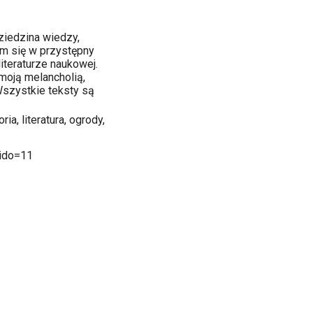
dziedzina wiedzy,
am się w przystępny
iteraturze naukowej.
moją melancholią,
szystkie teksty są
ia, literatura, ogrody,
&ido=11