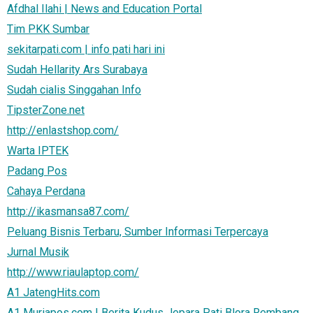
Afdhal Ilahi | News and Education Portal
Tim PKK Sumbar
sekitarpati.com | info pati hari ini
Sudah Hellarity Ars Surabaya
Sudah cialis Singgahan Info
TipsterZone.net
http://enlastshop.com/
Warta IPTEK
Padang Pos
Cahaya Perdana
http://ikasmansa87.com/
Peluang Bisnis Terbaru, Sumber Informasi Terpercaya
Jurnal Musik
http://www.riaulaptop.com/
A1 JatengHits.com
A1 Muriapos.com | Berita Kudus Jepara Pati Blora Rembang