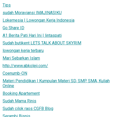
Tips
sudah Moraviansi IMAJINASIKU
Lokernesia | Lowongan Kerja Indonesia
Go Share ID
A1 Berita Pati Hari Ini | lintaspati
Sudah butikent LETS TALK ABOUT SKYRIM
lowongan kerja terbaru
Mari Sebarkan Islam
http://www.abkoleji.com/
Coenumb-ON
Materi Pendidikan | Kumpulan Materi SD, SMP, SMA, Kuliah
Online
Booking Apartement
Sudah Mama Rinis
Sudah cilok raos CGFB Blog
Serambi Bisnis