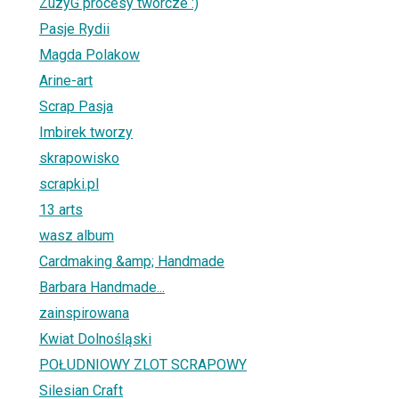
ZuzyG procesy twórcze :)
Pasje Rydii
Magda Polakow
Arine-art
Scrap Pasja
Imbirek tworzy
skrapowisko
scrapki.pl
13 arts
wasz album
Cardmaking &amp; Handmade
Barbara Handmade...
zainspirowana
Kwiat Dolnośląski
POŁUDNIOWY ZLOT SCRAPOWY
Silesian Craft