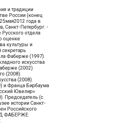
рия и традиции
ве России (конец
ь 25мая2012 года в
, Санкт-Петербург. -
 Русского отдела
о оценке
ва культуры и
 секретарь
ла Фаберже (1997).
кладного искусства
аберже (2002).
о (2008).
сства (2008).
) и Франца Бирбаума
усский Ювелир»
). Председатель (с
узее истории Санкт-
член Российского
НД ФАБЕРЖЕ:
: