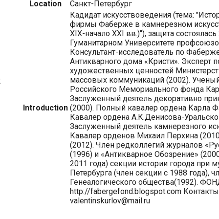
Location
Санкт-Петербург
Кадидат искусствоведения (тема: "Исто
фирмы Фаберже в камнерезном искусст
XIX-начало XXI вв.)"), защита состоялас
Гуманитарном Университете профсоюзов
Консультант-исследователь по Фаберже
Антикварного дома «Кристи». Эксперт п
художественных ценностей Министерст
массовых коммуникаций (2002). Ученый
2
Российского Мемориального фонда Кар
Заслуженный деятель декоративно при
Introduction
(2000). Полный кавалер ордена Карла Ф
Кавалер ордена А.К.Денисова-Уральског
Заслуженный деятель камнерезного иску
Кавалер орденов Михаил Перхина (2010
(2012). Член редколлегий журналов «Р
(1996) и «Антикварное Обозрение» (2000
2011 года) секции истории города при м
Петербурга (член секции с 1988 года), 
Генеалогического общества(1992). ФО
http://fabergefond.blogspot.com Контакты
valentinskurlov@mail.ru