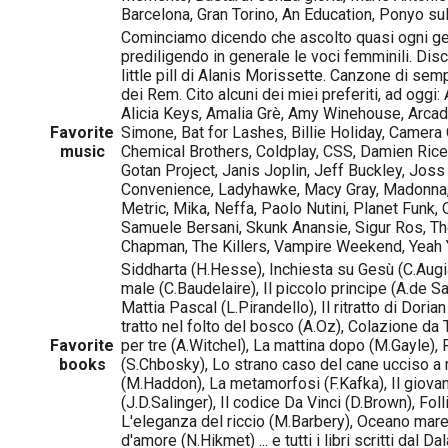
Barcelona, Gran Torino, An Education, Ponyo sulla
Cominciamo dicendo che ascolto quasi ogni ge
prediligendo in generale le voci femminili. Disc
little pill di Alanis Morissette. Canzone di sem
dei Rem. Cito alcuni dei miei preferiti, ad oggi:
Alicia Keys, Amalia Grè, Amy Winehouse, Arcade
Favorite
Simone, Bat for Lashes, Billie Holiday, Camera 
music
Chemical Brothers, Coldplay, CSS, Damien Rice, 
Gotan Project, Janis Joplin, Jeff Buckley, Joss
Convenience, Ladyhawke, Macy Gray, Madonna,
Metric, Mika, Neffa, Paolo Nutini, Planet Funk
Samuele Bersani, Skunk Anansie, Sigur Ros, Th
Chapman, The Killers, Vampire Weekend, Yeah 
Siddharta (H.Hesse), Inchiesta su Gesù (C.Augi
male (C.Baudelaire), Il piccolo principe (A.de Sa
Mattia Pascal (L.Pirandello), Il ritratto di Doria
tratto nel folto del bosco (A.Oz), Colazione da T
Favorite
per tre (A.Witchel), La mattina dopo (M.Gayle)
books
(S.Chbosky), Lo strano caso del cane ucciso 
(M.Haddon), La metamorfosi (F.Kafka), Il giov
(J.D.Salinger), Il codice Da Vinci (D.Brown), Foll
L'eleganza del riccio (M.Barbery), Oceano mare
d'amore (N.Hikmet) ... e tutti i libri scritti dal Da