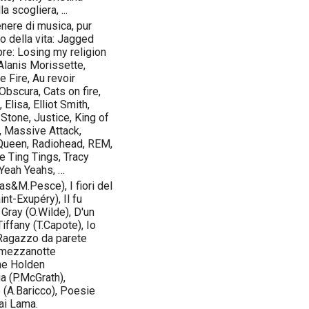
 scogliera, ...
nere di musica, pur
o della vita: Jagged
pre: Losing my religion
 Alanis Morissette,
 Fire, Au revoir
Obscura, Cats on fire,
Elisa, Elliot Smith,
 Stone, Justice, King of
 Massive Attack,
, Queen, Radiohead, REM,
e Ting Tings, Tracy
Yeah Yeahs, …
as&M.Pesce), I fiori del
int-Exupéry), Il fu
n Gray (O.Wilde), D'un
iffany (T.Capote), Io
, Ragazzo da parete
a mezzanotte
ane Holden
ia (P.McGrath),
 (A.Baricco), Poesie
lai Lama.