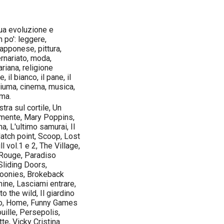
inua evoluzione e
 po': leggere,
iapponese, pittura,
rnariato, moda,
riana, religione
 il bianco, il pane, il
chiuma, cinema, musica,
rma.
ra sul cortile, Un
amente, Mary Poppins,
a, L'ultimo samurai, Il
atch point, Scoop, Lost
ll vol.1 e 2, The Village,
 Rouge, Paradiso
Sliding Doors,
Goonies, Brokeback
ine, Lasciami entrare,
o the wild, Il giardino
Juno, Home, Funny Games
uille, Persepolis,
te, Vicky Cristina