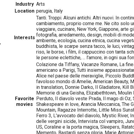
Industry
Arts
Location
perugia, Italy
Tanti. Troppi. Alcuni antichi. Altri nuovi. In cont
cambiamento, proprio come me. Ne cito solo un
viaggiare, cucinare, New York, Giappone, arte g
fotografia, arredamento, design, mobili di mode
Interests
ambiente, ecologia, cucina etnica, cucina vegeta
7
buddhista, le scarpe senza tacco, le luci, vintage,
riso, le borse, i film, il cappuccino con tanta s
le persone eclettiche, ... l'amore, in ogni sua fo
Colazione da Tiffany, Vacanze Romane, La finest
americano a Parigi, Tutti insieme appassionat
Alice nel paese delle meraviglie, Piccolo Buddh
favoloso mondo di Amelie, American Beauty, M
in translation, Donnie Darko, Il Gladiatore, Kill Bi
Memorie di una Geisha, Elizabethtown, Moulin
Favorite
Perduto, Il diavolo veste Prada, Il mago di Oz, 
movies
Shakespeare in love, Arancia Meccanica, The 
Mountain, Ragazze Interrotte, Little Miss Sunsh
Ferro 3, L'avvocato del diavolo, Mystic River, Int
delle vergini sicide, Intervista col vampiro, 
US, Coraline e la porta magica, Sleepers, Ratato
Memento, Bastardi senza gloria, Marie Antoniet