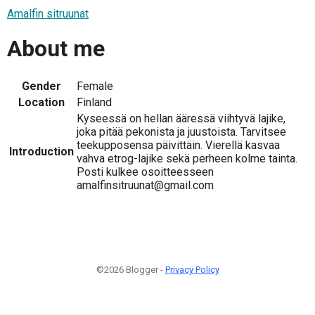
Amalfin sitruunat
About me
Gender
Female
Location
Finland
Kyseessä on hellan ääressä viihtyvä lajike,
joka pitää pekonista ja juustoista. Tarvitsee
teekupposensa päivittäin. Vierellä kasvaa
Introduction
vahva etrog-lajike sekä perheen kolme tainta.
Posti kulkee osoitteesseen
amalfinsitruunat@gmail.com
©2026 Blogger -
Privacy Policy