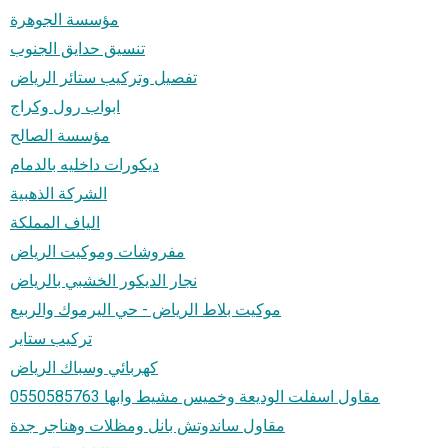
مؤسسة الجوهرة
تنسيق حدايق الجنوب
تفصيل وتركيب ستائر الرياض
ابواب رول وكراج
مؤسسة الصالح
ديكورات داخليه بالدمام
الشركة الذهبية
الياف المملكة
مفروشات وموكيت الرياض
نجار الديكور الخشبي بالرياض
موكيت بلاط الرياض - حي اليرموك والربيع
تركيب ستاير
كهربائي وسباك الرياض
مقاول اسفلت الوديعة وخميس مشيط وابها 0550585763
مقاول ساندوتش بانل ومظلات وهناجر جدة