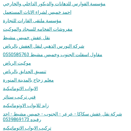
مؤسسة الفوارس للدهانات والديكور الداخلي والخارجي
احمد خميس لشراء الاثاث المستعمل
مؤسسة ملتقى القارات للتجارة
مفروشات الفخامه للسجاد والموكيت
نقل عفش خميس مشيط
شركة النورس الذهبي لنقل العفش بالرياض
مقاول اسفلت الجنوب وخميس مشيط 0550585763
موكيت الرياض
تنسيق الحدايق بالرياض
معلم زجاج بالمدينة المنورة
الابواب الاتوماتيكية
فني تركيب ستائر
زايد للابواب الاوتوماتيكيه
شركة نقل عفش سكاكا - عرعر - الجنوب - خميس مشيط - احد
رفيده 0539869173
تركيب الابواب الاتوماتيكيه