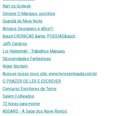
Rart og Grotesk
Simone O Marques: escritora
Guardiã da Meia Noite
Amigos Designers e afins!!!
&quot;CRONICAS &amp; POESIAS&quot;
Jefh Cardoso
Lis Haleemah - Trabalhos Manuais
Obscenidades Fantásticas
Niger Noctem
Acesse nosso novo site: www.livrosempauta.com.br
O PRAZER DE LER E ESCREVER
Concurso Escritores de Terror
Salem Folheados
72 horas para morrer
ASGARD - A Saga dos Nove Reinos