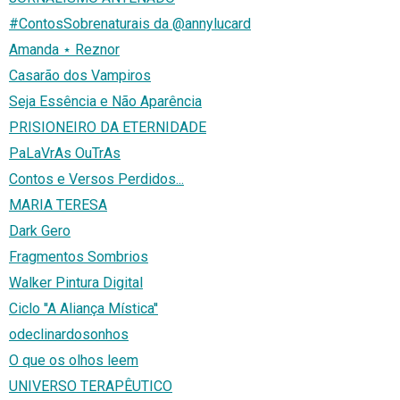
#ContosSobrenaturais da @annylucard
Amanda ⋆ Reznor
Casarão dos Vampiros
Seja Essência e Não Aparência
PRISIONEIRO DA ETERNIDADE
PaLaVrAs OuTrAs
Contos e Versos Perdidos...
MARIA TERESA
Dark Gero
Fragmentos Sombrios
Walker Pintura Digital
Ciclo ''A Aliança Mística''
odeclinardosonhos
O que os olhos leem
UNIVERSO TERAPÊUTICO