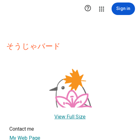

Sign in
そうじゃバード
View Full Size
Contact me
My Web Page