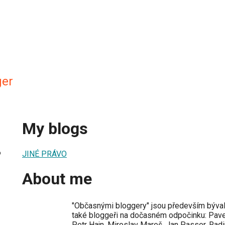
ger
My blogs
6
JINÉ PRÁVO
About me
"Občasnými bloggery" jsou především býval
také bloggeři na dočasném odpočinku: Pave
Petr Hajn, Miroslav Mareš, Jan Passer, Rad