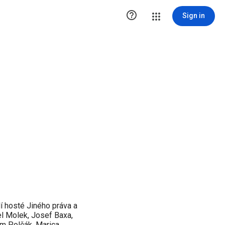

Sign in
í hosté Jiného práva a
l Molek, Josef Baxa,
im Polčák, Marica