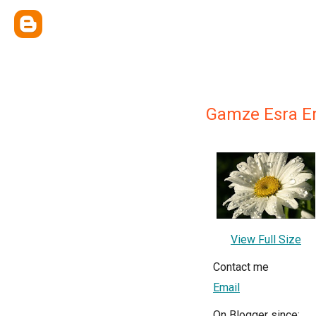
Gamze Esra E
View Full Size
Contact me
Email
On Blogger since: