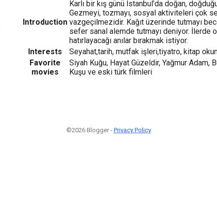
Karlı bir kış günü İstanbul’da doğan, doğduğu
Gezmeyi, tozmayı, sosyal aktiviteleri çok se
Introduction
vazgeçilmezidir. Kağıt üzerinde tutmayı be
3
sefer sanal alemde tutmayı deniyor. İlerde
hatırlayacağı anılar bırakmak istiyor.
Interests
Seyahat,tarih, mutfak işleri,tiyatro, kitap ok
Favorite
Siyah Kuğu, Hayat Güzeldir, Yağmur Adam, B
movies
Kuşu ve eski türk filmleri
©2026 Blogger -
Privacy Policy