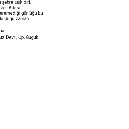
 şehre aşık biri.
ver. Ailesi
ceremediği günlüğü bu
 okuduğu zaman
uma
uz Devri, Up, Guguk