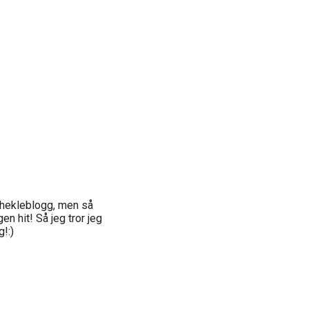
 hekleblogg, men så
n hit! Så jeg tror jeg
!:)