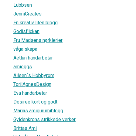
Lubbsen
JenniCreates
En kreativ liten blogg
Godisflickan
Fru Madsens nørklerier
våga skapa
Aetlun handarbetar
amieggs
Aileen´s Hobbyrom
TorilAgnesDesign
Eva handarbetar
Desiree kort og godt
Marias amigurumiblogg
Gyldenkrons strikkede verker
Brittas Ami