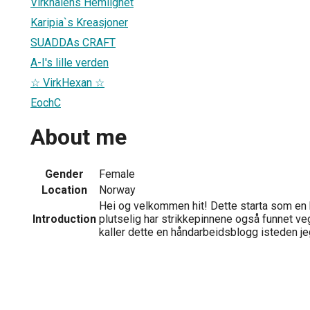
Virknålens Hemlighet
Karipia`s Kreasjoner
SUADDAs CRAFT
A-I's lille verden
☆ VirkHexan ☆
EochC
About me
Gender
Female
Location
Norway
Hei og velkommen hit! Dette starta som en
Introduction
plutselig har strikkepinnene også funnet vege
kaller dette en håndarbeidsblogg isteden jeg