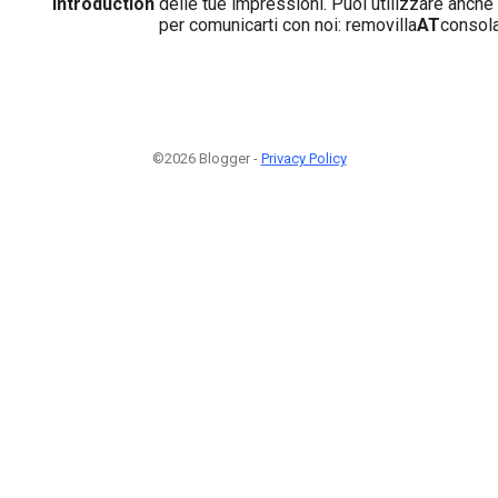
Introduction
delle tue impressioni. Puoi utilizzare anche
per comunicarti con noi: removilla
AT
consola
©2026 Blogger -
Privacy Policy