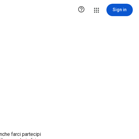

Sign in
nche farci partecipi