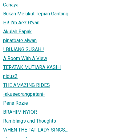
Cahaya
Bukan Melukut Tepian Gantang
Hi! I'm Aez G'van
Akulah Bapak
pinatbate alwan
! BUJANG SUSAH !
A Room With A View
TERATAK MUTIARA KASIH
nidus2
THE AMAZING RIDES
-akuseorangpetani-
Pena Rozie
BRAHIM NYIOR
Ramblings and Thoughts
WHEN THE FAT LADY SINGS...