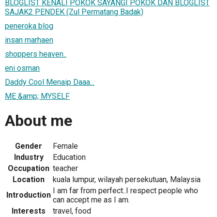
BLOGLIST KENALI POKOK SAYANGI POKOK DAN BLOGLIST
SAJAK2 PENDEK (Zul Permatang Badak)
peneroka blog
insan marhaen
shoppers heaven..
eni osman
Daddy Cool Menaip Daaa...
ME &amp; MYSELF
About me
Gender
Female
Industry
Education
Occupation
teacher
Location
kuala lumpur, wilayah persekutuan, Malaysia
I am far from perfect..I respect people who
Introduction
can accept me as I am.
Interests
travel, food