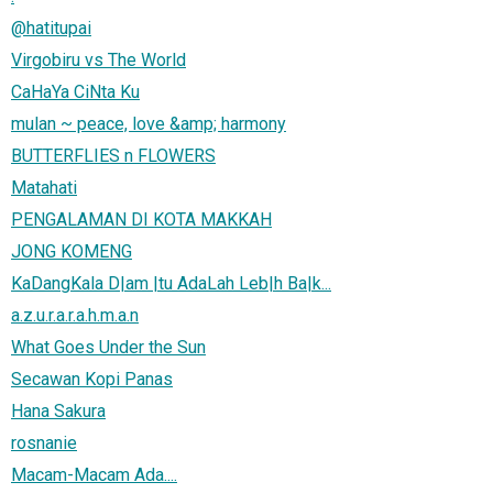
@hatitupai
Virgobiru vs The World
CaHaYa CiNta Ku
mulan ~ peace, love &amp; harmony
BUTTERFLIES n FLOWERS
Matahati
PENGALAMAN DI KOTA MAKKAH
JONG KOMENG
KaDangKala D|am |tu AdaLah Leb|h Ba|k...
a.z.u.r.a.r.a.h.m.a.n
What Goes Under the Sun
Secawan Kopi Panas
Hana Sakura
rosnanie
Macam-Macam Ada....