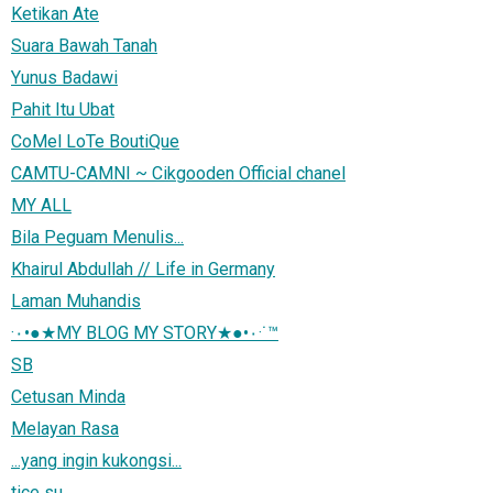
Ketikan Ate
Suara Bawah Tanah
Yunus Badawi
Pahit Itu Ubat
CoMel LoTe BoutiQue
CAMTU-CAMNI ~ Cikgooden Official chanel
MY ALL
Bila Peguam Menulis...
Khairul Abdullah // Life in Germany
Laman Muhandis
·٠•●★MY BLOG MY STORY★●•٠·˙™
SB
Cetusan Minda
Melayan Rasa
...yang ingin kukongsi...
tice su