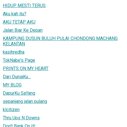
HIDUP MESTI TERUS
Aku kah itu?
AKU TETAP AKU
Jalan Biar Ke Depan
KAMPUNG DUSUN BULUH PULAI CHONDONG MACHANG
KELANTAN
kasihredha
TokNabe's Page
PRINTS ON MY HEART
Dari DuniaKu...
MY BLOG
DapurKu SaYang
sepanjang jalan pulang
klcitizen
Thru Ups N Downs
Don't Bank On It!