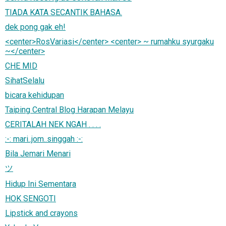
TIADA KATA SECANTIK BAHASA.
dek pong gak eh!
<center>RosVariasi</center> <center> ~ rumahku syurgaku
~</center>
CHE MID
SihatSelalu
bicara kehidupan
Taiping Central Blog Harapan Melayu
CERITALAH NEK NGAH . . . .
:-: mari..jom..singgah :-:
Bila Jemari Menari
ツ
Hidup Ini Sementara
HOK SENGOTI
Lipstick and crayons