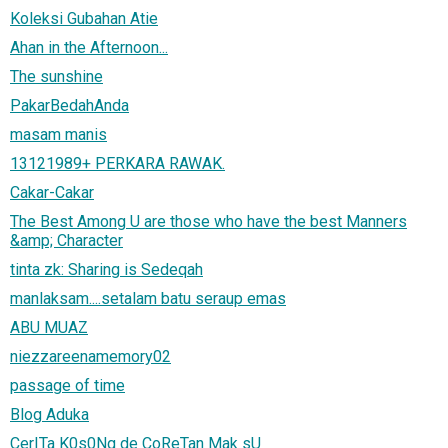
Koleksi Gubahan Atie
Ahan in the Afternoon...
The sunshine
PakarBedahAnda
masam manis
13121989+ PERKARA RAWAK.
Cakar-Cakar
The Best Among U are those who have the best Manners
&amp; Character
tinta zk: Sharing is Sedeqah
manlaksam....setalam batu seraup emas
ABU MUAZ
niezzareenamemory02
passage of time
Blog Aduka
CerITa K0s0Ng de CoReTan Mak sU