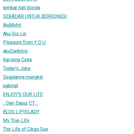
lembar hati bonda
SEKADAR UNTUK BERKONGSI
AjuMohit
Aku Sis Lin
Pleasure from Y O U
akuDanblog
Karisma Cinta
Today's Joke
Segalanya mungkin
pakmat
ENJOY'S OUR LIFE
:: Dari Dapur CT ::
BLOG LIPISLADY
My True Life
The Life of Cikgu Sue