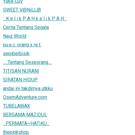
Yuka-LuV
SWEET V@NiLL@
:: K e l i k P A H k e l i k P A H ::
Cerita Tentang Segala
Naiz World
pu.e.c. orang x re.t.
sepiberbisik
.....Tentang Seseorang....
TITISAN NURANI
SIRATAN HIDUP
andai ini takdirnya utkku
OsemAdventure.com
TUBELAWAK
BERSAMA MAZIDUL
.::PERMATA~HATIKU::.
thepinkshop