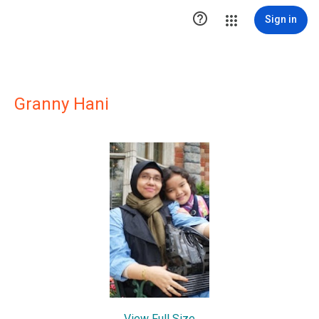

Sign in
Granny Hani
View Full Size