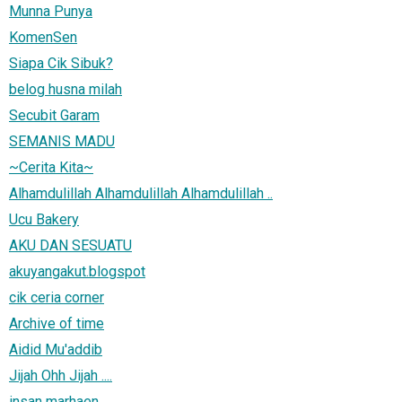
Munna Punya
KomenSen
Siapa Cik Sibuk?
belog husna milah
Secubit Garam
SEMANIS MADU
~Cerita Kita~
Alhamdulillah Alhamdulillah Alhamdulillah ..
Ucu Bakery
AKU DAN SESUATU
akuyangakut.blogspot
cik ceria corner
Archive of time
Aidid Mu'addib
Jijah Ohh Jijah ....
insan marhaen