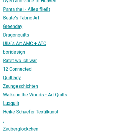
Dyed and Gone to Heaven
Panta rhei - Alles fließt
Beate's Fabric Art
Greenday
Dragonquilts
Ulla`s Art AMC + ATC
boridesign
Ratet wo ich war
12 Connected
Quiltlady
Zaungeschichten
Walks in the Woods - Art Quilts
Luxquilt
Heike Schaefer Textilkunst
.
Zauberglöckchen