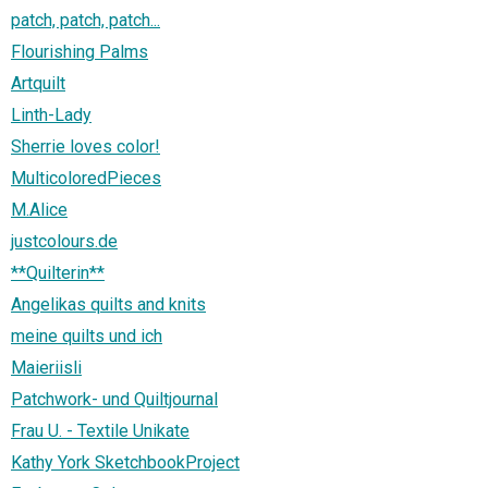
patch, patch, patch...
Flourishing Palms
Artquilt
Linth-Lady
Sherrie loves color!
MulticoloredPieces
M.Alice
justcolours.de
**Quilterin**
Angelikas quilts and knits
meine quilts und ich
Maieriisli
Patchwork- und Quiltjournal
Frau U. - Textile Unikate
Kathy York SketchbookProject