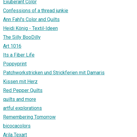
Exuberant Color
Confessions of a thread junkie
Ann Fahl's Color and Quilts
Heidi König - Textil-Ideen
The Silly BooDilly
Art 1016
Its a Fiber Life
Poppyprint
Patchworkstricken und Strickferien mit Damaris
Kissen mit Herz
Red Pepper Quilts
quilts and more
artful explorations
Remembering Tomorrow
bicocacolors
Arila Texart