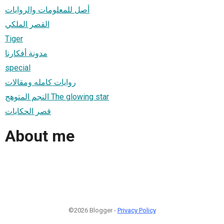
أصل للمعلومات والروايات
القصر الملكي
Tiger
مدونة أفكارنا
special
روايات كامله ومقالات
النجم المتوهج The glowing star
قصر الحكايات
About me
©2026 Blogger -
Privacy Policy