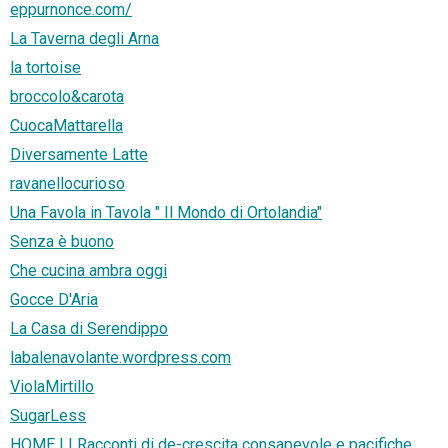
eppurnonce.com/
La Taverna degli Arna
la tortoise
broccolo&carota
CuocaMattarella
Diversamente Latte
ravanellocurioso
Una Favola in Tavola " Il Mondo di Ortolandia"
Senza è buono
Che cucina ambra oggi
Gocce D'Aria
La Casa di Serendippo
labalenavolante.wordpress.com
ViolaMirtillo
SugarLess
HOME | | Racconti di de-crescita consapevole e pacifiche