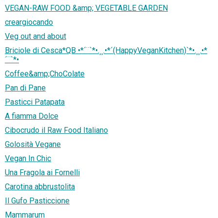
VEGAN-RAW FOOD &amp; VEGETABLE GARDEN
creargiocando
Veg out and about
Briciole di Cesca*QB •*´¨`*•.¸¸.•*´(HappyVeganKitchen)`*•.¸¸.•*
´¨`*•
Coffee&amp;ChoColate
Pan di Pane
Pasticci Patapata
A fiamma Dolce
Cibocrudo il Raw Food Italiano
Golosità Vegane
Vegan In Chic
Una Fragola ai Fornelli
Carotina abbrustolita
Il Gufo Pasticcione
Mammarum