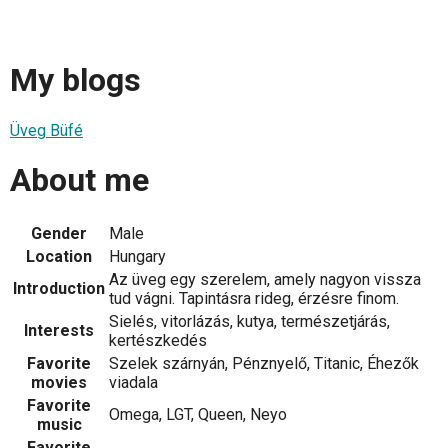
My blogs
Üveg Büfé
About me
Gender
Male
Location
Hungary
Az üveg egy szerelem, amely nagyon vissza
Introduction
tud vágni. Tapintásra rideg, érzésre finom.
Sielés, vitorlázás, kutya, természetjárás,
Interests
kertészkedés
Favorite
Szelek szárnyán, Pénznyelő, Titanic, Éhezők
movies
viadala
Favorite
Omega, LGT, Queen, Neyo
music
Favorite