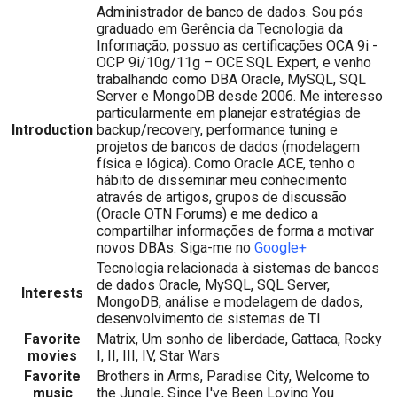
Administrador de banco de dados. Sou pós
graduado em Gerência da Tecnologia da
Informação, possuo as certificações OCA 9i -
OCP 9i/10g/11g – OCE SQL Expert, e venho
trabalhando como DBA Oracle, MySQL, SQL
Server e MongoDB desde 2006. Me interesso
particularmente em planejar estratégias de
Introduction
backup/recovery, performance tuning e
projetos de bancos de dados (modelagem
física e lógica). Como Oracle ACE, tenho o
hábito de disseminar meu conhecimento
através de artigos, grupos de discussão
(Oracle OTN Forums) e me dedico a
compartilhar informações de forma a motivar
novos DBAs. Siga-me no
Google+
Tecnologia relacionada à sistemas de bancos
de dados Oracle, MySQL, SQL Server,
Interests
MongoDB, análise e modelagem de dados,
desenvolvimento de sistemas de TI
Favorite
Matrix, Um sonho de liberdade, Gattaca, Rocky
movies
I, II, III, IV, Star Wars
Favorite
Brothers in Arms, Paradise City, Welcome to
music
the Jungle, Since I've Been Loving You