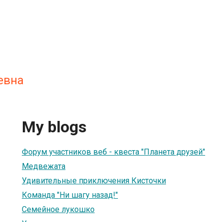
евна
My blogs
Форум участников веб - квеста "Планета друзей"
Медвежата
Удивительные приключения Кисточки
Команда "Ни шагу назад!"
Семейное лукошко