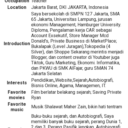
Occupation
Teacher
Location
Jakarta Barat, DKI JAKARTA, Indonesia
Saya bersekolah di SMPN 127 Jakarta, SMA
65 Jakarta, Universitas Lampung, jurusan
ekonomi Management, Hamburger University.
Diploma, Pengalaman kerja CAR sebagai
Account Exsekutif, Store Manager Mcd
Donald's, Private Business di MarketPlace;
Introduction
Bukalapak (Level Juragan),Tokopedia (4
Silver), dan Shoppe Sekarang merintis menjadi
Blogger, dan content creator di Youtuber juga
Tiktok, Guru Marketing, Ekonomi. Informatika,
dan PKWU di SMK AlFajar, guru SMAN 74
Jakarta Selatan
Pendidikan,,Website,Sejarah,Autobiografi,
Interests
Bisnis Online, Agama, Managemen, IT.
Favorite
Film berlatar belakang sejarah; Saving Private
movies
Ryan
Favorite
Musik Shalawat Maher Zain, bikin hati tentram
music
Buku-buku sejarah, dan Autobiografi, Saya
memiliki banyak buku sejarah, perang Dunia 1,
2 dan 3, Perang Pasifik lengkap, Autobiografi