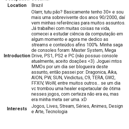
Location
Brazil
Olarrr, tutu pão? Basicamente tenho 30+ e sou
mais uma sobrevivente dos anos 90/2000, daí
vem minhas referências para muitos assuntos.
Já trabalhei com muitas coisas na vida,
comecei a estudar ciência da computação em
algum momento e agora me dedico as
streams e conteúdos afins 100%. Minha saga
de consoles foram: Master System, Mega
Introduction
Drive, PS1, PS2 e PC (não possuo console
atualmente, aceito doações <3). Joguei mtos
MMOs por um dia ser blogueira deste
assunto, então passei por: Dragonica, Aika,
AION, PW, SUN, Vindictus, C9, TERA, GW2,
FFXIV, WoW, entre muitos outros... se um dia
vc trombou uma healer espetacular de ótima
nesses jogos, com certeza não era eu, mas
era minha meta ser uma. xD
Jogos, Lives, Stream, Séries, Animes, Design
Interests
e Arte, Tecnologia