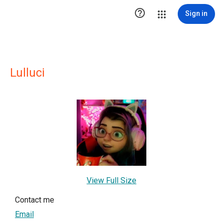

Sign in
Lulluci
View Full Size
Contact me
Email