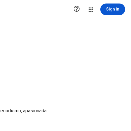

Sign in
Periodismo, apasionada