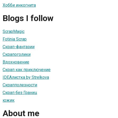
Хобби инкогнита
Blogs I follow
ScrapMagic
Fotinia Scrap
Скрап-фантазии
Скрапоголики
Вдохновение
Скрап как приключение
IDEAлистка by Strelkova
Скрапполезности
Скрап без Границ
южик
About me