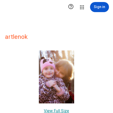

Sign in
artlenok
View Full Size