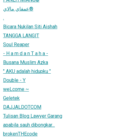
عمفاي مالاي®
.
Bicara Nukilan Siti Aishah
TANGGA LANGIT
Soul Reaper
- H a m d a n T a h a -
Busana Muslim Azka
" AKU adalah hidupku "
Double - Y
weLcome ~
Geletek
DAJJALDOTCOM
Tulisan Blog Lawyer Garang
apabila sauh dibongkar...
brokenTHEcode