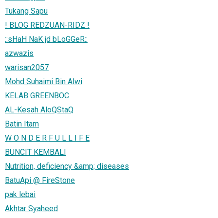
Tukang Sapu
! BLOG REDZUAN-RIDZ !
::sHaH NaK jd bLoGGeR::
azwazis
warisan2057
Mohd Suhaimi Bin Alwi
KELAB GREENBOC
AL-Kesah AloQStaQ
Batin Itam
W O N D E R F U L L I F E
BUNCIT KEMBALI
Nutrition, deficiency &amp; diseases
BatuApi @ FireStone
pak lebai
Akhtar Syaheed