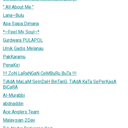
" All About Me "
Lana~Bulu
Apa Siapa Dimana
*~Feel My Soul~*
Gurdwara PULAPOL
Umik Gadis Melanau
PakKaramu
PenaKiri
!!! ZoN LaRaNGaN CeMBuRu BuTa !!!
TiAdA MaLaM SeInDaH BinTanG, TiAdA KaTa SePerKasA
BiCaRA
Al-Murabbi
abdnaddin
Ace Anglers Team
Malaysian-2Day