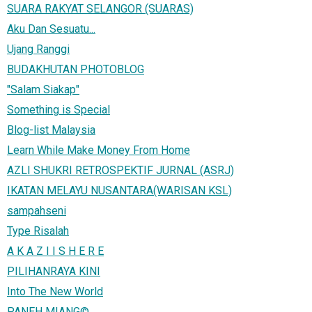
SUARA RAKYAT SELANGOR (SUARAS)
Aku Dan Sesuatu...
Ujang Ranggi
BUDAKHUTAN PHOTOBLOG
"Salam Siakap"
Something is Special
Blog-list Malaysia
Learn While Make Money From Home
AZLI SHUKRI RETROSPEKTIF JURNAL (ASRJ)
IKATAN MELAYU NUSANTARA(WARISAN KSL)
sampahseni
Type Risalah
A K A Z I I S H E R E
PILIHANRAYA KINI
Into The New World
PANEH MIANG©