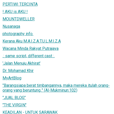
PERTIWI TERCINTA
! AKU is AKU !
MOUNTDWELLER
Nusanaga
photography info.
Kerana Aku M.A.I.Z.A.T.U.L.M.I.Z.A
Wacana Minda Rakyat Putrajaya
.: same script, different cast :.
'Jalan Menuju Akhirat'
Dr. Mohamad Khir
MyArtBlog
"Barangsiapa berat timbangannya, maka mereka itulah orang-
orang yang beruntung.." (Al-Mukminun:102)
"JUAL BLOG"
"THE VIRGIN"
KEADILAN - UNTUK SARAWAK