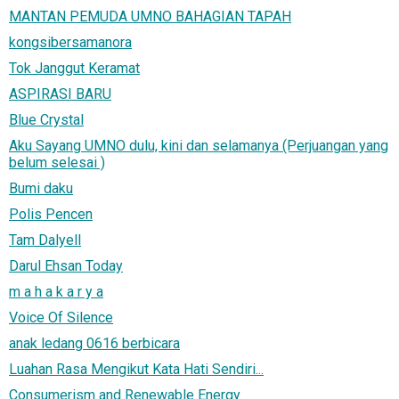
MANTAN PEMUDA UMNO BAHAGIAN TAPAH
kongsibersamanora
Tok Janggut Keramat
ASPIRASI BARU
Blue Crystal
Aku Sayang UMNO dulu, kini dan selamanya (Perjuangan yang
belum selesai )
Bumi daku
Polis Pencen
Tam Dalyell
Darul Ehsan Today
m a h a k a r y a
Voice Of Silence
anak ledang 0616 berbicara
Luahan Rasa Mengikut Kata Hati Sendiri...
Consumerism and Renewable Energy