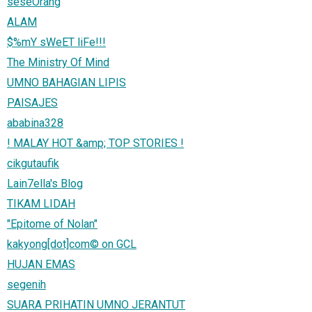
seseOrang
ALAM
$%mY sWeET liFe!!!
The Ministry Of Mind
UMNO BAHAGIAN LIPIS
PAISAJES
ababina328
! MALAY HOT &amp; TOP STORIES !
cikgutaufik
Lain7ella's Blog
TIKAM LIDAH
"Epitome of Nolan"
kakyong[dot]com© on GCL
HUJAN EMAS
segenih
SUARA PRIHATIN UMNO JERANTUT