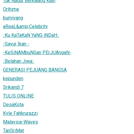
Tuk Nadur Berkajang Kain
Orihime
bumiyang
aReaL&amp;Celebrity
::Ku KaTaKaN YaNG iNDaH::
-Sayur Ikan -
-KeSiNAMbuNGan PErJUAngaN-
::Belahan Jiwa::
GENERASI PEJUANG BANGSA
kepunden
Srikandi 7
TULIS ONLINE
DesaKota
Kyle Fahkrurazzi
Malaysia-Waves
TanSriMat