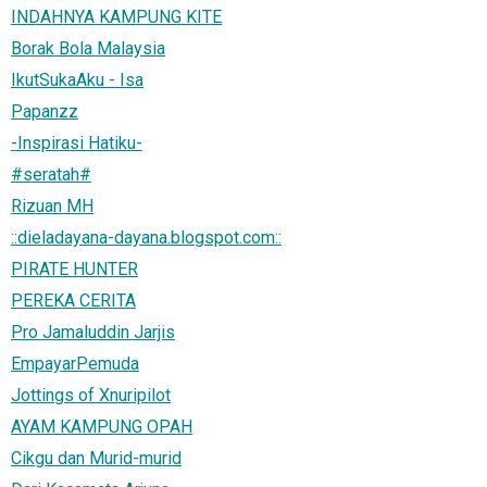
INDAHNYA KAMPUNG KITE
Borak Bola Malaysia
IkutSukaAku - Isa
Papanzz
-Inspirasi Hatiku-
#seratah#
Rizuan MH
::dieladayana-dayana.blogspot.com::
PIRATE HUNTER
PEREKA CERITA
Pro Jamaluddin Jarjis
EmpayarPemuda
Jottings of Xnuripilot
AYAM KAMPUNG OPAH
Cikgu dan Murid-murid