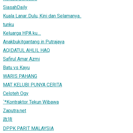
SiasahDaily
Kuala Lanar..Dulu, Kini dan Selamanya..
tunku
Keluarga HPA ku....
Anakbukitgantang in Putrajaya
AQIDATUL AHLIL HAQ
Safirul Amar Azmi
Batu vs Kayu
WARIS PAHANG
MAT KELUBI PUNYA CERITA
Celoteh Ogy
`*Kontraktor Tekun Wibawa
Zaputra.net
政琦
DPPK PARIT MALAYSIA