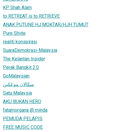
KP Shah Alam
to RETREAT is to RETRIEVE
ANAK PUTUNE HJ MOKTAR/HJH TUMUT
Pure Shiite
realiti konspirasi
SuaraDemokrasi-Malaysia
The Kelantan Insider
Perak Bangkit 2.0
GoMalaysian
سڬالاڽ موڠكين
Satu Malaysia
AKU BUKAN HERO
fatamorgana @ minda
PEMUDA PELAPIS
FREE MUSIC CODE