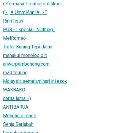
reformasin! -satira politikus-
(`•.¸ ♥ UmmiAnni ♥ ¸.•´)
RinnTisan
PURE....special...NOthing..
MelRomeo
Treler Kuning Tepi Jalan
menakul monolog diri
anwarpembohong.com
road touring
Malaysia.semalam.hari ini.esok
WAKBAKO
cerita lama =)
ANTIBARUA
Menulis di pasir
Senja Berlabuh
bersatu.bersedia