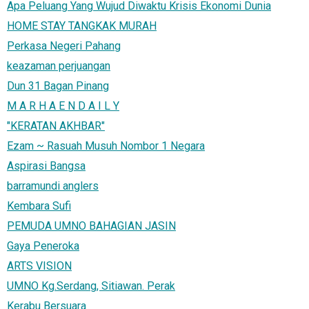
Apa Peluang Yang Wujud Diwaktu Krisis Ekonomi Dunia
HOME STAY TANGKAK MURAH
Perkasa Negeri Pahang
keazaman perjuangan
Dun 31 Bagan Pinang
M A R H A E N D A I L Y
"KERATAN AKHBAR"
Ezam ~ Rasuah Musuh Nombor 1 Negara
Aspirasi Bangsa
barramundi anglers
Kembara Sufi
PEMUDA UMNO BAHAGIAN JASIN
Gaya Peneroka
ARTS VISION
UMNO Kg.Serdang, Sitiawan. Perak
Kerabu Bersuara