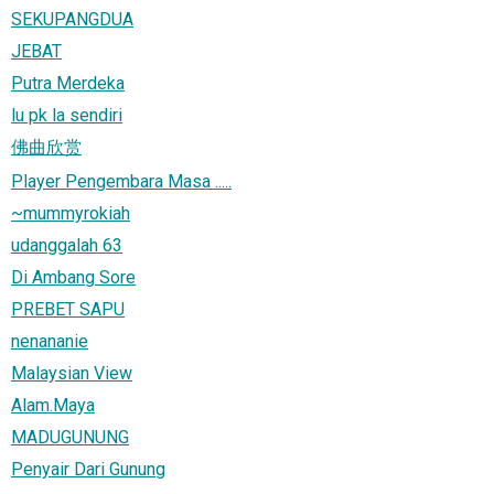
SEKUPANGDUA
JEBAT
Putra Merdeka
lu pk la sendiri
佛曲欣赏
Player Pengembara Masa .....
~mummyrokiah
udanggalah 63
Di Ambang Sore
PREBET SAPU
nenananie
Malaysian View
Alam.Maya
MADUGUNUNG
Penyair Dari Gunung