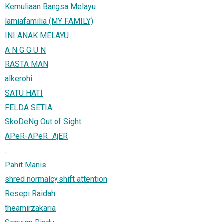
Kemuliaan Bangsa Melayu
lamiafamilia (MY FAMILY)
INI ANAK MELAYU
A N G G U N
RASTA MAN
alkerohi
SATU HATI
FELDA SETIA
SkoDeNg Out of Sight
APeR-APeR_AjER
.
Pahit Manis
shred normalcy.shift attention
Resepi Raidah
theamirzakaria