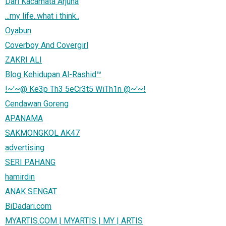
Dari Kacamata Arjuna
...my life..what i think..
Oyabun
Coverboy And Covergirl
ZAKRI ALI
Blog Kehidupan Al-Rashid™
!~'~@ Ke3p Th3 5eCr3t5 WiTh1n @~'~!
Cendawan Goreng
APANAMA
SAKMONGKOL AK47
advertising
SERI PAHANG
hamirdin
ANAK SENGAT
BiDadari.com
MYARTIS.COM | MYARTIS | MY | ARTIS