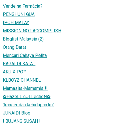
Vende na Farmácia?
PENGHUNI GUA
IPOH MALAY
MISSION NOT ACCOMPLISH
Bloglist Malaysia (2)
Orang Darat
Mencari Cahaya Pelita
BAGAI DI KATA...
AKU X-PO™
KLBOYZ CHANNEL
Mamasita-Mamamia!!!
✿HazeLL cOLLectioN✿
"kanser dan kehidupan ku"
JUNAIDI Blog
! BUJANG SUSAH !