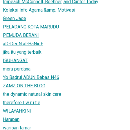
Impeach McConnell, Boehner, and Cantor Today
Koleksi Info Agama &amp; Motivasi
Green Jade
PELADANG KOTA MARUDU
PEMUDA BERANI
aD-DeeN al-HaNieF
jika itu yang terbaik
ISUHANGAT
meru perdana
Yb Badrul ADUN Bebas N46
ZAMZ ON THE BLOG
the dynamic natural skin care
therefore I w r i t e
WILAYAHKINI
Harapan
warisan tamar