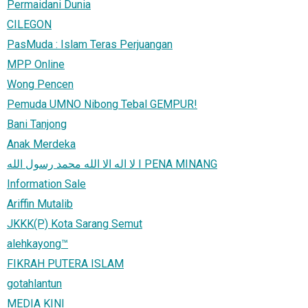
Permaidani Dunia
CILEGON
PasMuda : Islam Teras Perjuangan
MPP Online
Wong Pencen
Pemuda UMNO Nibong Tebal GEMPUR!
Bani Tanjong
Anak Merdeka
لا اله الا الله محمد رسول الله I PENA MINANG
Information Sale
Ariffin Mutalib
JKKK(P) Kota Sarang Semut
alehkayong™
FIKRAH PUTERA ISLAM
gotahlantun
MEDIA KINI