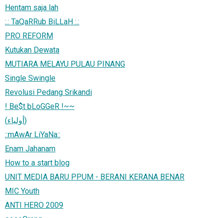
Hentam saja lah
:.: TaQaRRub BiLLaH :.:
PRO REFORM
Kutukan Dewata
MUTIARA MELAYU PULAU PINANG
Single Swingle
Revolusi Pedang Srikandi
! Be$t bLoGGeR !~~
(أولياء)
::mAwAr LiYaNa::
Enam Jahanam
How to a start blog
UNIT MEDIA BARU PPUM - BERANI KERANA BENAR
MIC Youth
ANTI HERO 2009