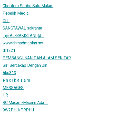
Cheritera Seribu Satu Malam
Pepalih Media
Ohh
SANGTAWAL sakranta
:: @ AL-BAKISTANI @ ::
www.ahmadmaslan.my
dr1221
PEMBANGUNAN DAN ALAM SEKITAR
Siri Bercakap Dengan Jin
Aku313
e n c i k a s a m
MESSAGES
HR
RC:Macam-Macam Ada.....
9W2PHJ/PRPHJ