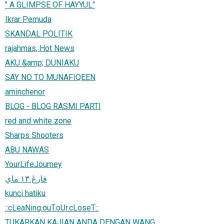
" A GLIMPSE OF HAYYUL"
Ikrar Pemuda
SKANDAL POLITIK
rajahmas, Hot News
AKU &amp; DUNIAKU
SAY NO TO MUNAFIQEEN
aminchenor
BLOG - BLOG RASMI PARTI
red and white zone
Sharps Shooters
ABU NAWAS
YourLifeJourney
فارڠ ۱۳ ماي
kunci hatiku
::cLeaNing.ouT.oUr.cLoseT::
TUKARKAN KAJIAN ANDA DENGAN WANG