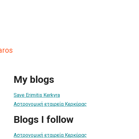
aros
My blogs
Save Erimitis Kerkyra
Αστρονομική εταιρεία Κερκύρας
Blogs I follow
Αστρονομική εταιρεία Κερκύρας