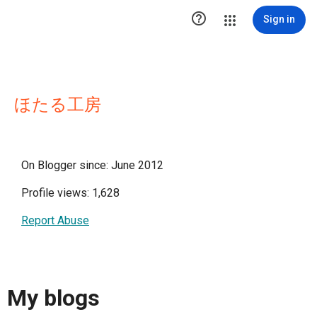

Sign in
ほたる工房
On Blogger since: June 2012
Profile views: 1,628
Report Abuse
My blogs