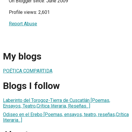
On Blogger since: June 2009
Profile views: 2,601
Report Abuse
My blogs
POÉTICA COMPARTIDA
Blogs I follow
Laberinto del Torogoz-Tierra de Cuscatlán [Poemas,
Ensayos, Teatro,Crítica literaria, Reseñas...]
Odiseo en el Erebo [Poemas, ensayos, teatro, reseñas,Crítica
literaria...]