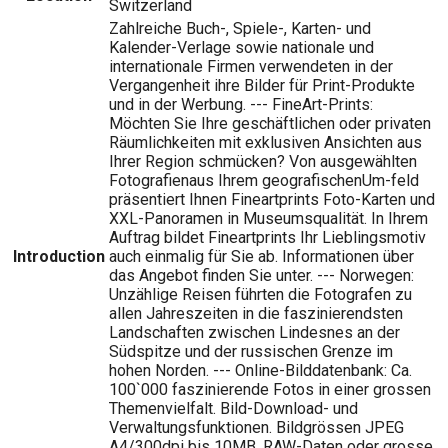
Switzerland
Zahlreiche Buch-, Spiele-, Karten- und
Kalender-Verlage sowie nationale und
internationale Firmen verwendeten in der
Vergangenheit ihre Bilder für Print-Produkte
und in der Werbung. --- FineArt-Prints:
Möchten Sie Ihre geschäftlichen oder privaten
Räumlichkeiten mit exklusiven Ansichten aus
Ihrer Region schmücken? Von ausgewählten
Fotografienaus Ihrem geografischenUm-feld
präsentiert Ihnen Fineartprints Foto-Karten und
XXL-Panoramen in Museumsqualität. In Ihrem
Auftrag bildet Fineartprints Ihr Lieblingsmotiv
Introduction
auch einmalig für Sie ab. Informationen über
das Angebot finden Sie unter. --- Norwegen:
Unzählige Reisen führten die Fotografen zu
allen Jahreszeiten in die faszinierendsten
Landschaften zwischen Lindesnes an der
Südspitze und der russischen Grenze im
hohen Norden. --- Online-Bilddatenbank: Ca.
100`000 faszinierende Fotos in einer grossen
Themenvielfalt. Bild-Download- und
Verwaltungsfunktionen. Bildgrössen JPEG
A4/300dpi bis 10MB. RAW-Daten oder grosse