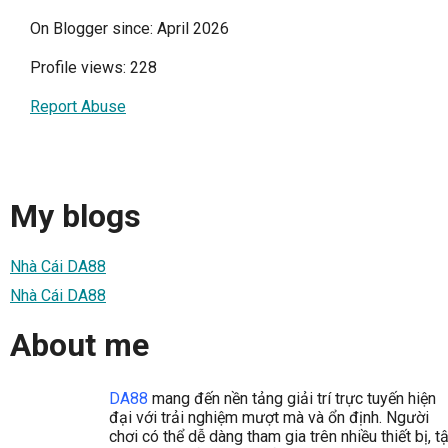
On Blogger since: April 2026
Profile views: 228
Report Abuse
My blogs
Nhà Cái DA88
Nhà Cái DA88
About me
DA88
mang đến nền tảng giải trí trực tuyến hiện
đại với trải nghiệm mượt mà và ổn định. Người
chơi có thể dễ dàng tham gia trên nhiều thiết bị, t