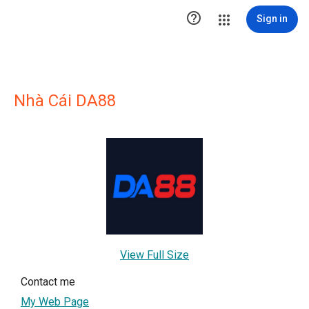

Sign in
Nhà Cái DA88
View Full Size
Contact me
My Web Page